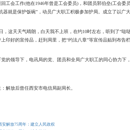
回工会工作(他在1946年曾是工会委员)，和团员郭伯垒(工会
护机器就是保护饭碗”，动员广大职工积极参加护局。成立了以广
日，这天天气晴朗，白天我不上班，在约10时左右，听到了“哒
带上印好的宣传品，赶到局里，把“约法八章”等宣传品贴到布告
。
的领导下，电讯局的党、团员和全局广大职工的同心协力下，
解放后曾任西安市电信局副局长。
西安解放75周年：建立人民政权