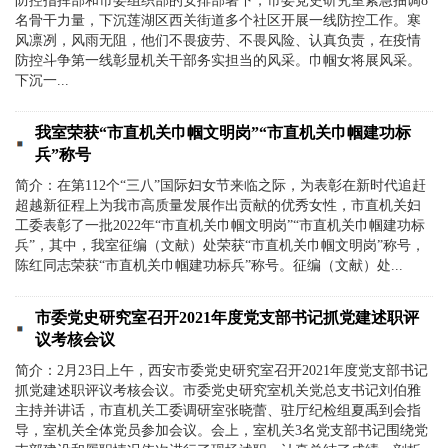
防控指挥部和市委组织部的安排部署下，市委党史研究室紧急抽调8
名骨干力量，下沉莲湖区西关街道多个社区开展一线防控工作。寒
风凛冽，风雨无阻，他们不畏疲劳、不畏风险、认真负责，在疫情
防控斗争第一线彰显机关干部务实担当的风采。巾帼女将展风采。
下沉一...
我室荣获“市直机关巾帼文明岗”“市直机关巾帼建功标
兵”称号
简介：在第112个“三八”国际妇女节来临之际，为表彰在新时代追赶
超越新征程上为我市高质量发展作出贡献的优秀女性，市直机关妇
工委表彰了一批2022年“市直机关巾帼文明岗”“市直机关巾帼建功标
兵”，其中，我室征编（文献）处荣获“市直机关巾帼文明岗”称号，
陈红同志荣获“市直机关巾帼建功标兵”称号。征编（文献）处...
市委党史研究室召开2021年度党支部书记抓党建述职评
议考核会议
简介：2月23日上午，西安市委党史研究室召开2021年度党支部书记
抓党建述职评议考核会议。市委党史研究室机关党总支书记刘伯雅
主持并讲话，市直机关工委调研室张晓蕾、驻厅纪检组夏禹到会指
导，室机关全体党员参加会议。会上，室机关3名党支部书记围绕党