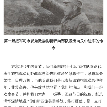
第一野战军司令员兼政委彭德怀向部队发出向关中进军的命
令
难忘
年的春节，我们新四旅
十七师
宣传队奉命代
1949
(
)
表全旅指战员到野战军总部去给敬爱的彭总拜年，彭总军务
繁忙、日理万机，当他听说我们是代表新四旅指战员给他拜
年，非常高兴。他兴致勃勃地看了我们的演出，和我们一起
欢度春节，并和我们大家一一握手，互致节日的祝贺。彭总
满怀深情地说
“你们新四旅英勇善战，能打硬仗，是一支打
: