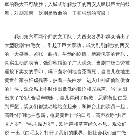
军的强大不可战胜；入城式给解放了的西安人民以巨大的鼓
舞，对胡宗南一伙则是致命的一击和强烈的震慑！
我们第六军两个师的文工队，为西安各界和群众演出了
大型歌剧“白毛女”，引起了巨大轰动，成为刚刚解放的西安
的一大盛事。紧张、曲折、生动的剧情，新颖优美的音乐，
真实生动的表演，强烈地感染了广大观众。当剧中杨白劳被
逼按下卖女的手印，喝下卤水倒地含冤而死，当喜儿在地主
黄世仁家被奸虐残害，披着一头白发，进入山神庙偷吃供食
的时候，观众席上不时传出低低的啜泣和咒骂声。当“太阳
出来了”的大合唱声响起，喜儿得到了解救，恶霸黄世仁受
到严惩，观众们都激动地站立起来，和舞台上的演员一起，
高呼“打倒地主恶霸，枪毙黄世仁”的口号，高声欢呼“共产
党万岁”、“毛主席万岁”，欢呼声和掌声经久不息。观众们
说
一出《白毛女》打开了我们的眼界。旧社会我们当牛做
: