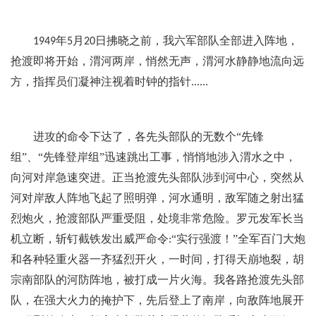
年
月
日拂晓之前，我六军部队全部进入阵地，
1949
5
20
抢渡即将开始，渭河两岸，悄然无声，渭河水静静地流向远
方，指挥员们凝神注视着时钟的指针
......
进攻的命令下达了，各先头部队的无数个“先锋
组”、“先锋登岸组”迅速跳出工事，悄悄地涉入渭水之中，
向河对岸急速突进。正当抢渡先头部队涉到河中心，突然从
河对岸敌人阵地飞起了照明弹，河水通明，敌军随之射出猛
烈炮火，抢渡部队严重受阻，处境非常危险。罗元发军长当
机立断，斩钉截铁发出威严命令
“实行强渡！”全军百门大炮
:
和各种轻重火器一齐猛烈开火，一时间，打得天崩地裂，胡
宗南部队的河防阵地，被打成一片火海。我各路抢渡先头部
队，在强大火力的掩护下，先后登上了南岸，向敌阵地展开