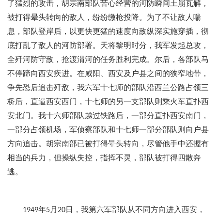
了猛烈的攻击，胡宗南部队苦心经营的河防瞬间土崩瓦解，
被打得晕头转向的敌人，纷纷缴枪投降。为了不让敌人喘
息，部队登岸后，以更快更猛的速度向敌纵深实施穿插，彻
底打乱了敌人的河防部署。天将黎明时分，我军发起总攻，
全歼河防守敌，抢渡渭河的任务胜利完成。尔后，各部队马
不停蹄向西安疾进。在咸阳、西安及户县之间的狭窄地带，
争先恐后追击歼敌，我六军十七师的部队沿西兰公路占领三
桥后，直逼西安西门，十七师的另一支部队则乘火车直扑西
安北门。我十六师部队越过铁路后，一部分直扑西安南门，
一部分占领机场，军侦察部队和十七师一部分部队则向户县
方向追击。胡宗南部已被打得晕头转向，尽管他手中还握有
相当的兵力，但操纵失控，指挥不灵，部队被打得四散奔
逃。
年
月
日，我第六军部队从不同方向进入西安，
1949
5
20