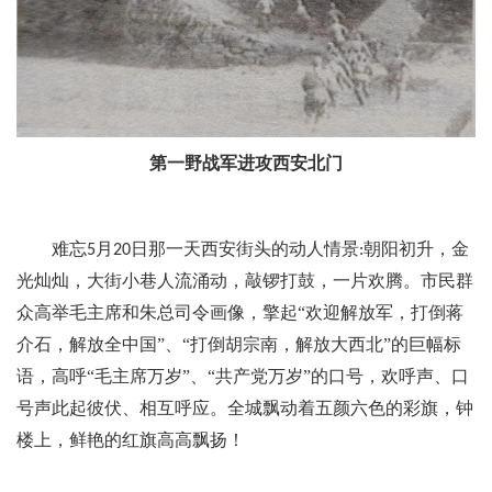
第一野战军进攻西安北门
难忘
月
日那一天西安街头的动人情景
朝阳初升，金
5
20
:
光灿灿，大街小巷人流涌动，敲锣打鼓，一片欢腾。市民群
众高举毛主席和朱总司令画像，擎起“欢迎解放军，打倒蒋
介石，解放全中国”、“打倒胡宗南，解放大西北”的巨幅标
语，高呼“毛主席万岁”、“共产党万岁”的口号，欢呼声、口
号声此起彼伏、相互呼应。全城飘动着五颜六色的彩旗，钟
楼上，鲜艳的红旗高高飘扬！