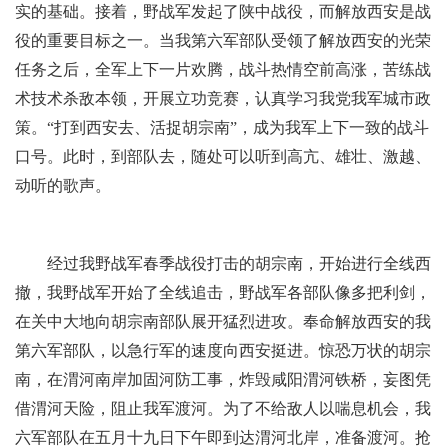
实的基础。接着，野战军发起了陕中战役，而解放西安是战
役的重要目标之一。当我第六军部队受领了解放西安的光荣
任务之后，全军上下一片欢腾，战斗热情空前高涨，苦练战
术技术杀敌本领，开展立功竞赛，认真学习我党我军城市政
策。“打到西安去、活捉胡宗南”，成为我军上下一致的战斗
口号。此时，到部队去，随处可以听到高亢、雄壮、激越、
动听的歌声。
经过我野战军春季战役打击的胡宗南，开始进行全线西
撤，我野战军开始了全线追击，野战军各部队像多把利剑，
在关中大地向胡宗南部队展开猛烈进攻。奉命解放西安的我
第六军部队，以急行军的速度向西安挺进。惊恐万状的胡宗
南，在渭河南岸加固河防工事，炸毁咸阳渭河铁桥，妄图凭
借渭河天险，阻止我军渡河。为了不给敌人以喘息机会，我
六军部队在五月十九日下午即到达渭河北岸，准备渡河。抢