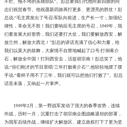
不烂、拖不垮的英雄部队”。彭总要我们代他向新四旅的同
志们祝贺春节。他祝愿新四旅再打更多、更漂亮的胜仗！彭
总说
“毛主席发出了号召
军队向前进，生产长一寸；加强纪
:
:
律性，革命无不胜！我们要响应毛主席的号召，
年，我
1949
们要发展大好形势，我们还要打大仗，我们要解放西安，解
放兰州，解放大西北！”彭总的讲话充满了信心和力量，给
我们以莫大的鼓舞，大家情不自禁地喊起了口号
打倒蒋介
:
石，解放全中国！打到西安去，活捉胡宗南！彭总笑了，他
说
“你们刚才的节目里唱‘三年打败蒋介石’”
他轻轻地摆了摆
:
,
手说
“看样子用不了三年，我们就可以把他们打败了”。彭总
:
话音未落，又响起一片掌声。
年
月，第一野战军发动了强大的春季攻势，连续
1949
2
作战，历时一月，沉重打击了胡宗南企图战略退却的部署，
为我军后续作战，继续扩大解放区、建立政权打下了更为坚