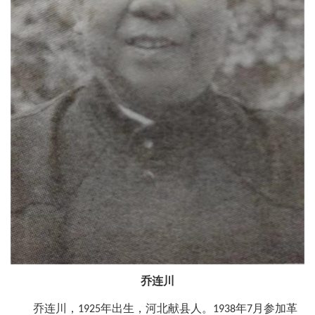
乔连川
乔连川，
年出生，河北献县人。
年
月参加革
1925
1938
7