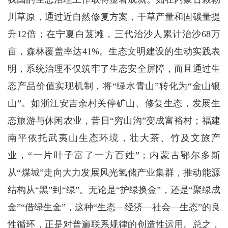
川草原，通过近自然修复方案，干草产量和固碳量提
升12倍；在宁夏白芨滩，三代治沙人累计治沙68万
亩，森林覆盖率达41%。生态文明建设的生动实践表
明，系统治理不仅筑牢了生态安全屏障，而且通过生
态产品价值实现机制，将“绿水青山”转化为“金山银
山”。如浙江安吉余村关停矿山、修复生态，发展生
态旅游与休闲农业，昔日“穷山沟”变成富裕村；福建
南平依托武夷山生态环境，壮大茶、竹及文旅产
业，“一片叶子富了一方百姓”；内蒙古鄂尔多斯
从“煤城”走向大力发展风光氢储产业集群，推动能源
结构从“黑”到“绿”。无论是“护绿换金”，还是“聚绿成
金”“借绿生金”，这种“生态—经济—社会—生态”的良
性循环，正是对普遍联系规律的创造性运用。总之，