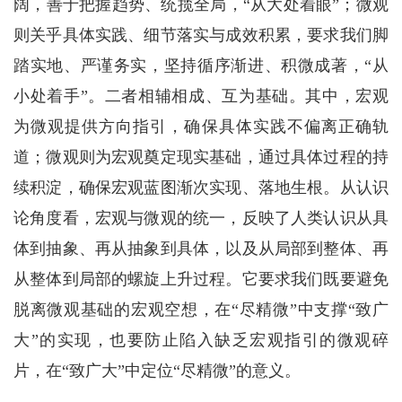
阔，善于把握趋势、统揽全局，“从大处着眼”；微观
则关乎具体实践、细节落实与成效积累，要求我们脚
踏实地、严谨务实，坚持循序渐进、积微成著，“从
小处着手”。二者相辅相成、互为基础。其中，宏观
为微观提供方向指引，确保具体实践不偏离正确轨
道；微观则为宏观奠定现实基础，通过具体过程的持
续积淀，确保宏观蓝图渐次实现、落地生根。从认识
论角度看，宏观与微观的统一，反映了人类认识从具
体到抽象、再从抽象到具体，以及从局部到整体、再
从整体到局部的螺旋上升过程。它要求我们既要避免
脱离微观基础的宏观空想，在“尽精微”中支撑“致广
大”的实现，也要防止陷入缺乏宏观指引的微观碎
片，在“致广大”中定位“尽精微”的意义。