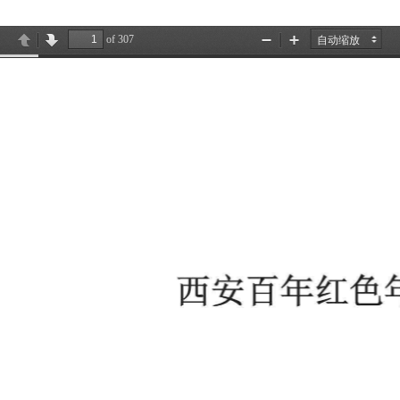
of 307
ind
Previous
Next
放
缩
大
小