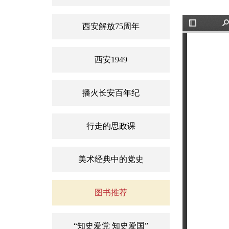
西安解放75周年
切
F
换
边
栏
西安1949
播火长安百年纪
行走的思政课
美术经典中的党史
图书推荐
“知史爱党 知史爱国”