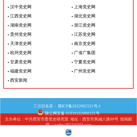
汉中党史网
上海党史网
江西党史网
湖北党史网
湖南党史网
浙江党史网
贵州党史网
江苏党史网
天津党史网
南京党史网
杭州党史网
广省广集团
甘肃党史网
宁夏党史网
福建党史网
广州党史网
西安新闻
工信部备案：
陕ICP备2022002531号-1
陕公网安备 61019102000331号
主办单位：中共西安市委党史研究室 地址：西安市凤城八路99号 投稿邮
箱 ：xadsw2022@163.com