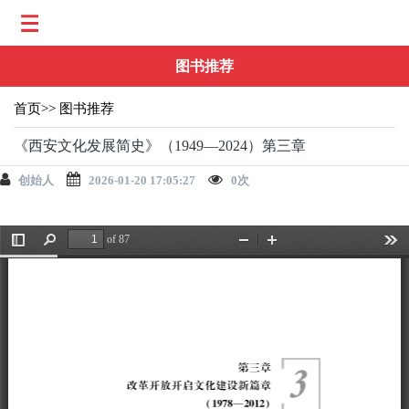
图书推荐
首页
>>
图书推荐
《西安文化发展简史》（1949—2024）第三章
创始人
2026-01-20 17:05:27
0
次
of 87
切
Find
放
缩
工
换
大
小
具
边
栏