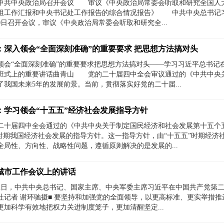
共中央政治局召开会议 审议《中央政治局常委会听取和研究全国人大
组工作汇报和中央书记处工作报告的综合情况报告》 中共中央总书记习
0日召开会议，审议《中央政治局常委会听取和研究全...
：深入领会“全面深刻准确”的重要要求 把思想方法搞对头
领会“全面深刻准确”的重要要求把思想方法搞对头——学习习近平总书记
班式上的重要讲话曲青山 党的二十届四中全会审议通过的《中共中央
了我国未来5年的发展前景。当前，贯彻落实好党的二十届...
：学习领会“十五五”经济社会发展指导方针
二十届四中全会通过的《中共中央关于制定国民经济和社会发展第十五个
”时期我国经济社会发展的指导方针。这一指导方针，由“十五五”时期经
全局性、方向性、战略性问题，遵循原则解决的是发展的...
城市工作会议上的讲话
12日，中共中央总书记、国家主席、中央军委主席习近平在中国共产党第
社记者 谢环驰摄■ 要坚持和加强党的全面领导，以更高标准、更实举措
更加科学有效地把权力关进制度笼子，更加清醒坚定...