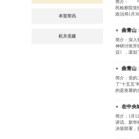
简介： 中
民检察院党
政治局1月3
本室简讯
曲青山
机关党建
简介：深入
神研讨班开
议》，谋划
曲青山
简介：党的
了“十五五
的是发展的
在中央
简介：1月
讲话。新华
决策部署，