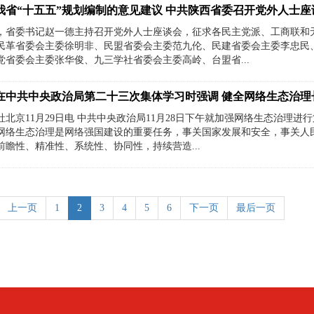
我省“十五五”规划编制的意见建议 中共陕西省委召开党外人士座
，省委书记赵一德主持召开党外人士座谈会，征求各民主党派、工商联和无
民革省委会主委徐明非、民盟省委会主委范九伦、民建省委会主委李忠民
党省委会主委张华俊、九三学社省委会主委高岭、台盟省...
在中共中央政治局第二十三次集体学习时强调 健全网络生态治理
社北京11月29日电 中共中央政治局11月28日下午就加强网络生态治理
网络生态治理是网络强国建设的重要任务，事关国家发展和安全，事关人
前瞻性、精准性、系统性、协同性，持续营造...
上一页
1
2
3
4
5
6
下一页
最后一页