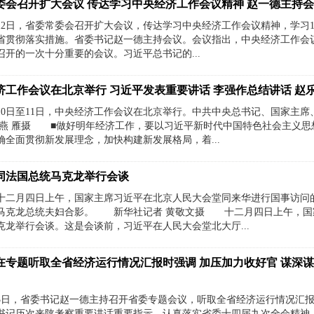
委会召开扩大会议 传达学习中央经济工作会议精神 赵一德主持
月12日，省委常委会召开扩大会议，传达学习中央经济工作会议精神，学习1
省贯彻落实措施。省委书记赵一德主持会议。会议指出，中央经济工作会议
召开的一次十分重要的会议。习近平总书记的...
济工作会议在北京举行 习近平发表重要讲话 李强作总结讲话 赵
月10日至11日，中央经济工作会议在北京举行。中共中央总书记、国家
 燕 雁摄 ■做好明年经济工作，要以习近平新时代中国特色社会主义
确全面贯彻新发展理念，加快构建新发展格局，着...
同法国总统马克龙举行会谈
二月四日上午，国家主席习近平在北京人民大会堂同来华进行国事访问
马克龙总统夫妇合影。 新华社记者 黄敬文摄 十二月四日上午，国
克龙举行会谈。这是会谈前，习近平在人民大会堂北大厅...
在专题听取全省经济运行情况汇报时强调 加压加力收好官 谋深
月3日，省委书记赵一德主持召开省委专题会议，听取全省经济运行情况汇
书记历次来陕考察重要讲话重要指示，认真落实省委十四届九次全会精神