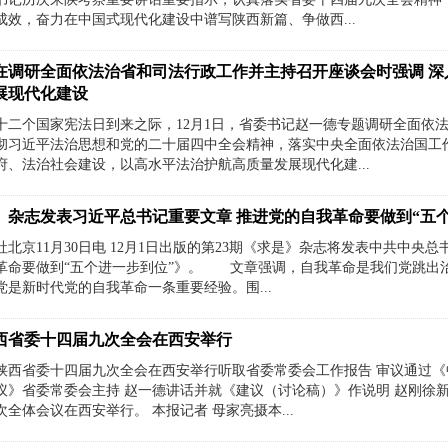
成效，奋力在中国式现代化建设中谱写陕西新篇、争做西...
在调研全面依法治省和司法行政工作并主持召开座谈会时强调 深
展现代化建设
十二个国家宪法日到来之际，12月1日，省委书记赵一德专题调研全面依
彻习近平法治思想和党的二十届四中全会精神，落实中央全面依法治国工
府、法治社会建设，以高水平法治护航高质量发展现代化建...
》杂志发表习近平总书记重要文章 推进党的自我革命要做到“五
社北京11月30日电 12月1日出版的第23期《求是》杂志将发表中共中
革命要做到“五个进一步到位”》。 文章强调，自我革命是我们党跳出
党是新时代党的自我革命一条重要经验。围...
西省委十四届九次全会在西安举行
陕西省委十四届九次全会在西安举行听取省委常委会工作报告 审议通过
议》省委常委会主持 赵一德讲话并就《建议（讨论稿）》作说明 赵刚徐新
全体会议在西安举行。 本报记者 母家亮摄本...